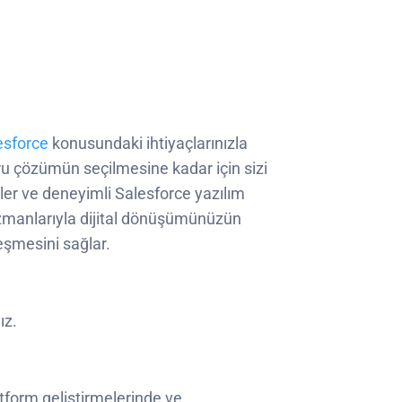
esforce
konusundaki ihtiyaçlarınızla
oğru çözümün seçilmesine kadar için sizi
sler ve deneyimli Salesforce yazılım
zmanlarıyla dijital dönüşümünüzün
leşmesini sağlar.
ız.
atform geliştirmelerinde ve