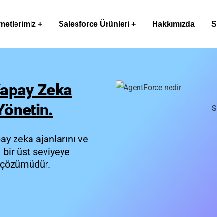
metlerimiz
Salesforce Ürünleri
Hakkımızda
S
 Yapay Zeka
Yönetin.
S
pay zeka ajanlarını ve
i bir üst seviyeye
a çözümüdür.