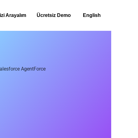
izi Arayalım
Ücretsiz Demo
English
alesforce AgentForce